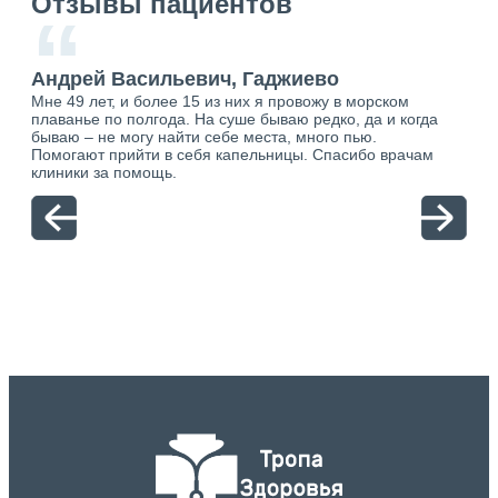
Отзывы пациентов
“
Андрей Васильевич, Гаджиево
Ан
Мне 49 лет, и более 15 из них я провожу в морском
Хоч
плаванье по полгода. На суше бываю редко, да и когда
тол
бываю – не могу найти себе места, много пью.
себя
о.
Помогают прийти в себя капельницы. Спасибо врачам
свя
ю.
клиники за помощь.
вый
отн