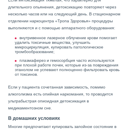
Если интоксикация тяжелая, что характерно для
длительного опьянения, детоксикацию повторяют через
несколько часов или на следующий день. В стационарном
отделении наркоцентра «Тропа Здоровья» процедуры
выполняются и с помощью аппаратного оборудования:
внутривенное лазерное облучение крови помогает
удалить токсичные вещества, улучшить
микроциркуляция, купировать патологическое
тромбообразование;
плазмаферез и гемосорбция часто используются
при плохой работе почек, которые из-за повреждения
этанолом не успевают полноценно фильтровать кровь
от токсинов.
Если у пациента сочетанная зависимость, помимо
алкоголизма есть опийная наркомания, то проводится
ультрабыстрая опиоидная детоксикация в
медикаментозном сне.
В домашних условиях
Многие предпочитают купировать запойное состояние в