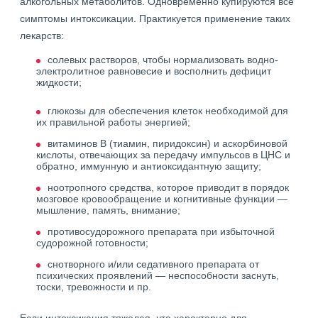
алкогольных метаболитов. Одновременно купируются все
симптомы интоксикации. Практикуется применение таких
лекарств:
солевых растворов, чтобы нормализовать водно-
электролитное равновесие и восполнить дефицит
жидкости;
глюкозы для обеспечения клеток необходимой для
их правильной работы энергией;
витаминов В (тиамин, пиридоксин) и аскорбиновой
кислоты, отвечающих за передачу импульсов в ЦНС и
обратно, иммунную и антиоксидантную защиту;
ноотропного средства, которое приводит в порядок
мозговое кровообращение и когнитивные функции —
мышление, память, внимание;
противосудорожного препарата при избыточной
судорожной готовности;
снотворного и/или седативного препарата от
психических проявлений — неспособности заснуть,
тоски, тревожности и пр.