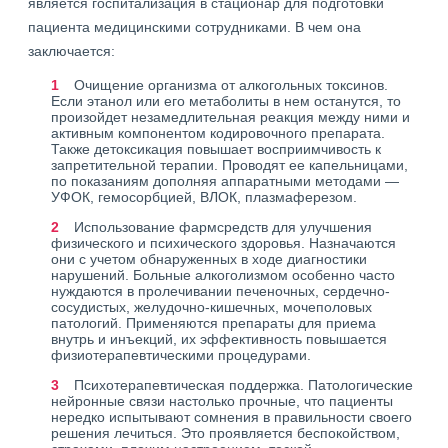
является госпитализация в стационар для подготовки
пациента медицинскими сотрудниками. В чем она
заключается:
Очищение организма от алкогольных токсинов.
Если этанол или его метаболиты в нем останутся, то
произойдет незамедлительная реакция между ними и
активным компонентом кодировочного препарата.
Также детоксикация повышает восприимчивость к
запретительной терапии. Проводят ее капельницами,
по показаниям дополняя аппаратными методами —
УФОК, гемосорбцией, ВЛОК, плазмаферезом.
Использование фармсредств для улучшения
физического и психического здоровья. Назначаются
они с учетом обнаруженных в ходе диагностики
нарушений. Больные алкоголизмом особенно часто
нуждаются в пролечивании печеночных, сердечно-
сосудистых, желудочно-кишечных, мочеполовых
патологий. Применяются препараты для приема
внутрь и инъекций, их эффективность повышается
физиотерапевтическими процедурами.
Психотерапевтическая поддержка. Патологические
нейронные связи настолько прочные, что пациенты
нередко испытывают сомнения в правильности своего
решения лечиться. Это проявляется беспокойством,