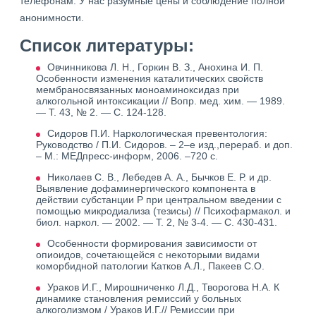
телефонам. У нас разумные цены и соблюдение полной
анонимности.
Список литературы:
Овчинникова Л. Н., Горкин В. З., Анохина И. П.
Особенности изменения каталитических свойств
мембраносвязанных моноаминоксидаз при
алкогольной интоксикации // Вопр. мед. хим. — 1989.
— Т. 43, № 2. — С. 124-128.
Сидоров П.И. Наркологическая превентология:
Руководство / П.И. Сидоров. – 2–е изд.,перераб. и доп.
– М.: МЕДпресс-информ, 2006. –720 с.
Николаев С. В., Лебедев А. А., Бычков Е. Р. и др.
Выявление дофаминергического компонента в
действии субстанции Р при центральном введении с
помощью микродиализа (тезисы) // Психофармакол. и
биол. наркол. — 2002. — Т. 2, № 3-4. — С. 430-431.
Особенности формирования зависимости от
опиоидов, сочетающейся с некоторыми видами
коморбидной патологии Катков А.Л., Пакеев С.О.
Ураков И.Г., Мирошниченко Л.Д., Творогова Н.А. К
динамике становления ремиссий у больных
алкоголизмом / Ураков И.Г.// Ремиссии при