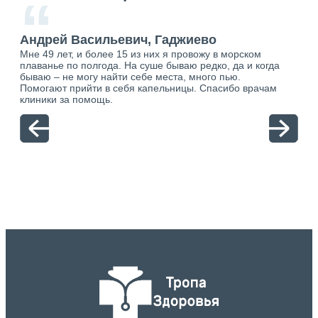
“
Андрей Васильевич, Гаджиево
Ан
Мне 49 лет, и более 15 из них я провожу в морском
Хоч
плаванье по полгода. На суше бываю редко, да и когда
тол
бываю – не могу найти себе места, много пью.
себя
о.
Помогают прийти в себя капельницы. Спасибо врачам
свя
ю.
клиники за помощь.
вый
отн