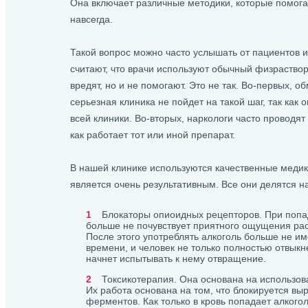
Она включает различные методики, которые помогаю
навсегда.
Такой вопрос можно часто услышать от пациентов 
считают, что врачи используют обычный физраствор
вредят, но и не помогают. Это не так. Во-первых, 
серьезная клиника не пойдет на такой шаг, так как о
всей клиники. Во-вторых, наркологи часто проводя
как работает тот или иной препарат.
В нашей клинике используются качественные меди
является очень результативным. Все они делятся на
Блокаторы опиоидных рецепторов. При попад
больше не почувствует приятного ощущения ра
После этого употреблять алкоголь больше не и
времени, и человек не только полностью отвыкне
начнет испытывать к нему отвращение.
Токсикотерапия. Она основана на использо
Их работа основана на том, что блокируется вы
ферментов. Как только в кровь попадает алкого