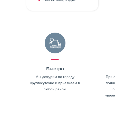
Список литературы:
Быстро
Мы дежурим по городу
При о
круглосуточно и приезжаем в
полн
любой район.
п
увере