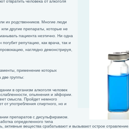
т отвратить человека от алкоголя
или их родственников. Многие люди
 или другие препараты, которые не
обманывать пациента неэтично. Ни одна
н погубит репутацию, как врача, так и
т провокацию, наглядно демонстрируя,
каменты, применение которых
 две группы:
ании в организм алкоголя человек
сслабленности, опьянения и эйфории.
меет смысла. Пройдет немного
т от употребления спиртного, но и
вании препаратов с дисульфирамом.
работка определенного типа
ль, активные вещества срабатывают и вызывают острое отравление