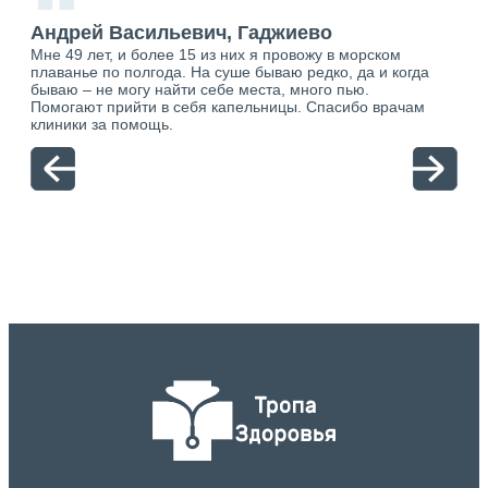
“
Андрей Васильевич, Гаджиево
Ан
Мне 49 лет, и более 15 из них я провожу в морском
Хоч
плаванье по полгода. На суше бываю редко, да и когда
тол
бываю – не могу найти себе места, много пью.
себя
о.
Помогают прийти в себя капельницы. Спасибо врачам
свя
ю.
клиники за помощь.
вый
отн