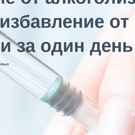
 избавление от
и за один день
овья