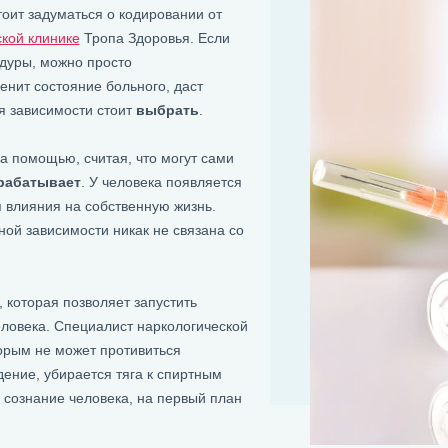
тоит задуматься о кодировании от
кой клинике
Тропа Здоровья. Если
дуры, можно просто
енит состояние больного, даст
я зависимости стоит
выбрать
.
а помощью, считая, что могут сами
рабатывает
. У человека появляется
 влияния на собственную жизнь.
ьной зависимости никак не связана со
, которая позволяет запустить
ловека. Специалист наркологической
орым не может противиться
дение, убирается тяга к спиртным
я сознание человека, на первый план