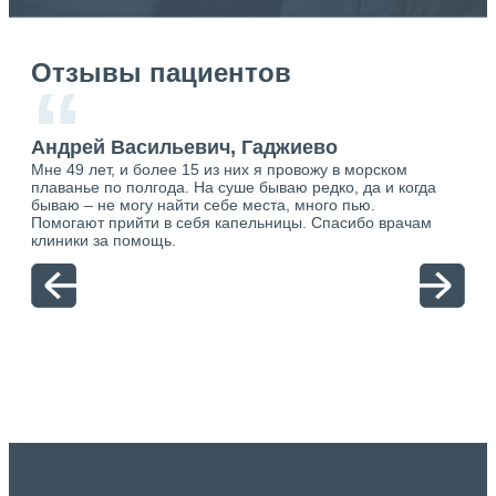
Отзывы пациентов
“
Андрей Васильевич, Гаджиево
Ан
Мне 49 лет, и более 15 из них я провожу в морском
Хоч
плаванье по полгода. На суше бываю редко, да и когда
тол
бываю – не могу найти себе места, много пью.
себя
о.
Помогают прийти в себя капельницы. Спасибо врачам
свя
ю.
клиники за помощь.
вый
отн