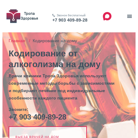
Звонок бесплатный
+7 903 409-89-28
Главная /
Кодирование на дому
Кодирование от
алкоголизма на дому
Врачи клиники Тропа Здоровья используют
современные методы борьбы с зависимостями
и подбирают лечение под индивидуальные
особенности каждого пациента
Звоните:
+7 903 409-89-28
ВЫЕЗД ВРАЧЕЙ НА ДОМ