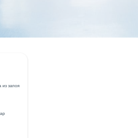
 из запоя
нар