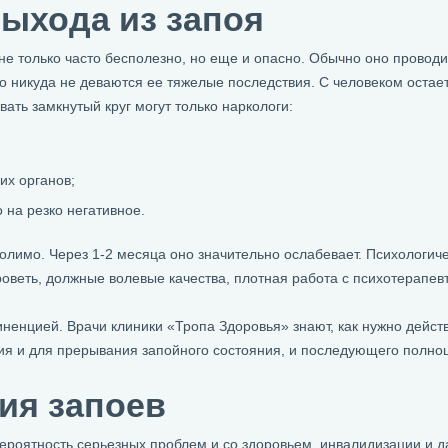
ыхода из запоя
 только часто бесполезно, но еще и опасно. Обычно оно провод
о никуда не деваются ее тяжелые последствия. С человеком остае
ать замкнутый круг могут только наркологи:
их органов;
 на резко негативное.
олимо. Через 1-2 месяца оно значительно ослабевает. Психологиче
роветь, должные волевые качества, плотная работа с психотерапе
енцией. Врачи клиники «Тропа Здоровья» знают, как нужно действо
ия и для прерывания запойного состояния, и последующего полно
ия запоев
роятность серьезных проблем и со здоровьем, инвалидизации и да