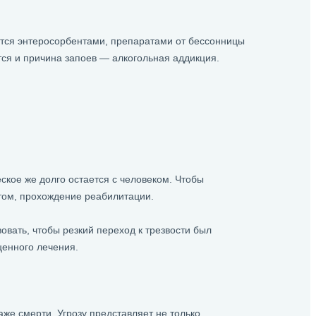
ится энтеросорбентами, препаратами от бессонницы
тся и причина запоев — алкогольная аддикция.
ское же долго остается с человеком. Чтобы
втом, прохождение реабилитации.
вать, чтобы резкий переход к трезвости был
ценного лечения.
же смерти. Угрозу представляет не только