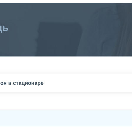
щь
поя в стационаре