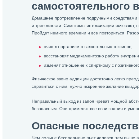
самостоятельного в
Домашнее протрезвление подручными средствами не
и тревожности. Симптомы интоксикации исчезают, н
Пройдет немного времени и все повториться. Разорв
очистят организм от алкогольных токсинов;
восстановят медикаментозно работу внутренн
изменят отношение к спиртному с позитивного
Физическое звено аддикции достаточно легко преод
справиться с ним, нужно искреннее желание выздо
Неправильный выход из запоя чреват мощной абстин
безопасным. Они применят все свои знания и умен
Опасные последств
Чем дольше беспрерывно пьет человек, тем выше ве