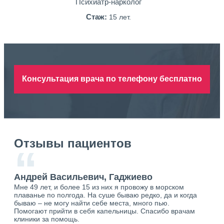
Психиатр-нарколог
Стаж:
15 лет.
Консультация врача по телефону бесплатно
Отзывы пациентов
“
Андрей Васильевич, Гаджиево
Ан
Мне 49 лет, и более 15 из них я провожу в морском
Хоч
плаванье по полгода. На суше бываю редко, да и когда
тол
бываю – не могу найти себе места, много пью.
себя
о.
Помогают прийти в себя капельницы. Спасибо врачам
свя
ю.
клиники за помощь.
вый