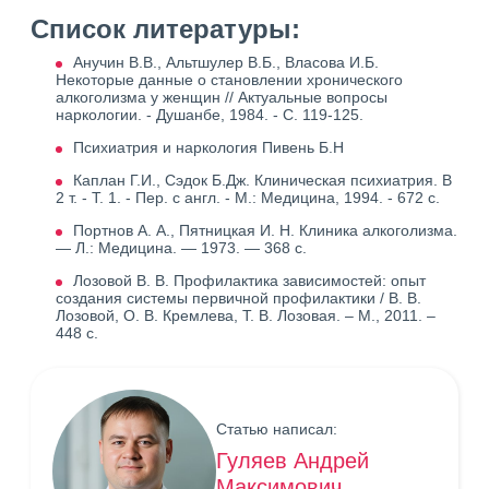
Список литературы:
Анучин В.В., Альтшулер В.Б., Власова И.Б.
Некоторые данные о становлении хронического
алкоголизма у женщин // Актуальные вопросы
наркологии. - Душанбе, 1984. - С. 119-125.
Психиатрия и наркология Пивень Б.Н
Каплан Г.И., Сэдок Б.Дж. Клиническая психиатрия. В
2 т. - Т. 1. - Пер. с англ. - М.: Медицина, 1994. - 672 с.
Портнов А. А., Пятницкая И. Н. Клиника алкоголизма.
— Л.: Медицина. — 1973. — 368 с.
Лозовой В. В. Профилактика зависимостей: опыт
создания системы первичной профилактики / В. В.
Лозовой, О. В. Кремлева, Т. В. Лозовая. – М., 2011. –
448 с.
Статью написал:
Гуляев Андрей
Максимович