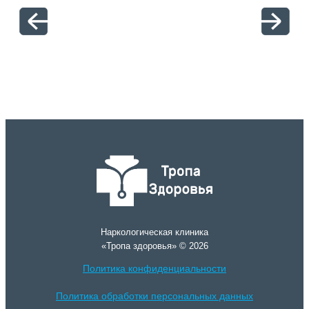
отн
Наркологическая клиника
«Тропа здоровья» © 2026
Политика конфиденциальности
Политика обработки персональных данных