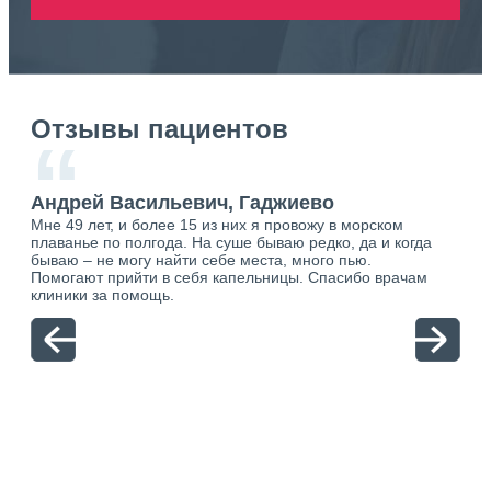
Отзывы пациентов
“
Андрей Васильевич, Гаджиево
Ан
Мне 49 лет, и более 15 из них я провожу в морском
Хоч
плаванье по полгода. На суше бываю редко, да и когда
тол
бываю – не могу найти себе места, много пью.
себя
о.
Помогают прийти в себя капельницы. Спасибо врачам
свя
ю.
клиники за помощь.
вый
отн