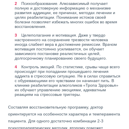
Психообразование. Алкозависимый получает
полную и достоверную информацию о механизме
развития аддикции, ее причинах, методах лечении и
целях реабилитации. Понимание истоков своей
болезни позволяет избежать многих ошибок во время
восстановления.
Целеполагание и мотивация. Даже у твердо
настроенного на сохранение трезвости человека
иногда слабеет вера в достижение ремиссии. Врачом
мотивация постоянно усиливается, он обучает
зависимого постановке реалистичных целей,
долгосрочному планированию своего будущего.
Контроль эмоций. По статистике, срывы чаще всего
происходят при попадании прошедшего лечения
аддикта в стрессовую ситуацию. Не в силах справиться
с обуревающими его чувствами он начинает пить. В
клинике реабилитации алкоголиков «Тропа Здоровья»
их обучают управлению эмоциями, адекватным
реакциям на стрессовые триггеры.
Составляя восстановительную программу, доктор
ориентируется на особенности характера и темперамента
пациента. Для одного достаточно комбинации 2-3
психотерапевтических методик, второму поможет