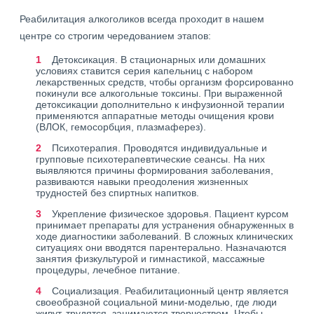
Реабилитация алкоголиков всегда проходит в нашем
центре со строгим чередованием этапов:
Детоксикация. В стационарных или домашних
условиях ставится серия капельниц с набором
лекарственных средств, чтобы организм форсированно
покинули все алкогольные токсины. При выраженной
детоксикации дополнительно к инфузионной терапии
применяются аппаратные методы очищения крови
(ВЛОК, гемосорбция, плазмаферез).
Психотерапия. Проводятся индивидуальные и
групповые психотерапевтические сеансы. На них
выявляются причины формирования заболевания,
развиваются навыки преодоления жизненных
трудностей без спиртных напитков.
Укрепление физическое здоровья. Пациент курсом
принимает препараты для устранения обнаруженных в
ходе диагностики заболеваний. В сложных клинических
ситуациях они вводятся парентерально. Назначаются
занятия физкультурой и гимнастикой, массажные
процедуры, лечебное питание.
Социализация. Реабилитационный центр является
своеобразной социальной мини-моделью, где люди
живут, трудятся, занимаются творчеством. Чтобы