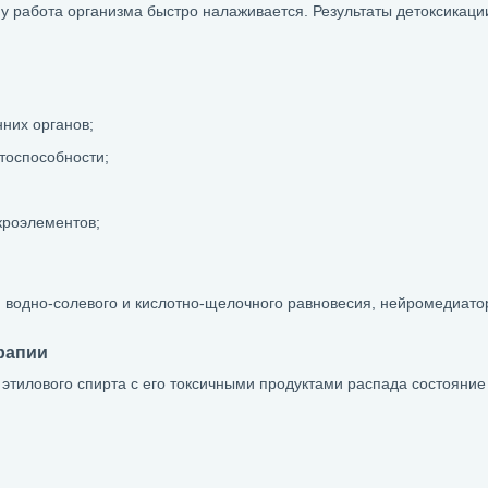
у работа организма быстро налаживается. Результаты детоксикаци
них органов;
тоспособности;
кроэлементов;
я водно-солевого и кислотно-щелочного равновесия, нейромедиато
рапии
этилового спирта с его токсичными продуктами распада состояние 