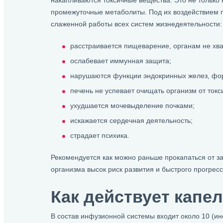
накапливаются токсичные вещества. Это не только 
промежуточные метаболиты. Под их воздействием 
слаженной работы всех систем жизнедеятельности:
расстраивается пищеварение, органам не хва
ослабевает иммунная защита;
нарушаются функции эндокринных желез, фо
печень не успевает очищать организм от токс
ухудшается мочевыделение почками;
искажается сердечная деятельность;
страдает психика.
Рекомендуется как можно раньше прокапаться от зап
организма высок риск развития и быстрого прогрес
Как действует капе
В состав инфузионной системы входит около 10 (и