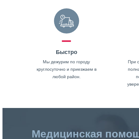
Быстро
Мы дежурим по городу
При о
круглосуточно и приезжаем в
полн
любой район.
п
увере
Медицинская помо