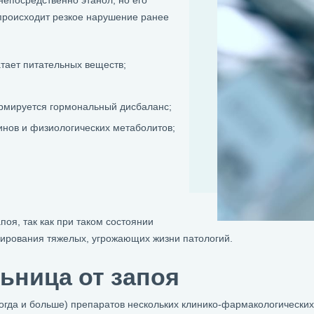
непосредственно этанол, но его
происходит резкое нарушение ранее
тает питательных веществ;
рмируется гормональный дисбаланс;
инов и физиологических метаболитов;
оя, так как при таком состоянии
сирования тяжелых, угрожающих жизни патологий.
льница от запоя
ногда и больше) препаратов нескольких клинико-фармакологических