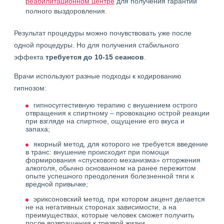
реабилитационном центре
для получения гарантии
полного выздоровления.
Результат процедуры можно почувствовать уже после
одной процедуры. Но для получения стабильного
эффекта
требуется до 10-15 сеансов
.
Врачи используют разные подходы к кодированию
гипнозом:
гипносуггестивную терапию с внушением острого
отвращения к спиртному – провокацию острой реакции
при взгляде на спиртное, ощущение его вкуса и
запаха;
якорный метод, для которого не требуется введение
в транс: внушение происходит при помощи
формирования «спускового механизма» отторжения
алкоголя, обычно основанном на ранее пережитом
опыте успешного преодоления болезненной тяги к
вредной привычке;
эриксоновский метод, при котором акцент делается
не на негативных сторонах зависимости, а на
преимуществах, которые человек сможет получить
после возвращения к трезвой жизни.