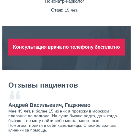
Психиатр-нарколог
Стаж:
15 лет.
Консультация врача по телефону бесплатно
Отзывы пациентов
“
Андрей Васильевич, Гаджиево
Ан
Мне 49 лет, и более 15 из них я провожу в морском
Хоч
плаванье по полгода. На суше бываю редко, да и когда
тол
бываю – не могу найти себе места, много пью.
себя
о.
Помогают прийти в себя капельницы. Спасибо врачам
свя
ю.
клиники за помощь.
вый