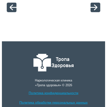
отн
Наркологическая клиника
«Тропа здоровья» © 2026
Политика конфиденциальности
Политика обработки персональных данных